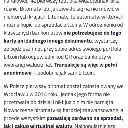
handlowej. Na pierwszy rzut oka widać jednak kilka
różnic. Bitomaty lub, jak zwykło się na nie mówić w
niektórych krajach, bitomaty, to automaty, w których
można kupić lub sprzedać bitcoiny. W odróżnieniu od
klasycznych bankomatów
nie potrzebujesz do tego
karty ani żadnego innego dokumentu
, wystarczy,
że będziesz mieć przy sobie adres swojego portfela
bitcoin lub odpowiedni kod QR oraz banknoty w
wybranej walucie fiat.
Transakcje są więc w pełni
anonimowe
– podobnie jak sam bitcoin.
W Polsce pierwszy bitomat został zainstalowany we
Wrocławiu w 2014 roku, jednak jego forma nie
przetrwała do dzisiaj i nikt już o nim nie pamięta.
Nowoczesne bitomaty są bardziej zaawansowane, a
przede wszystkim
pozwalają zarówno na sprzedaż,
jak i zakup wirtualnej waluty
. Najpopularniejszą