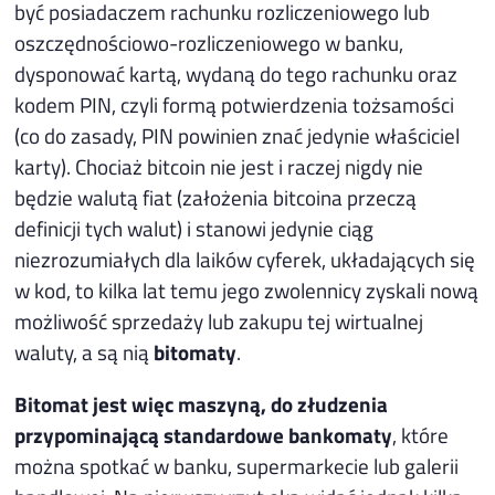
być posiadaczem rachunku rozliczeniowego lub
oszczędnościowo-rozliczeniowego w banku,
dysponować kartą, wydaną do tego rachunku oraz
kodem PIN, czyli formą potwierdzenia tożsamości
(co do zasady, PIN powinien znać jedynie właściciel
karty). Chociaż bitcoin nie jest i raczej nigdy nie
będzie walutą fiat (założenia bitcoina przeczą
definicji tych walut) i stanowi jedynie ciąg
niezrozumiałych dla laików cyferek, układających się
w kod, to kilka lat temu jego zwolennicy zyskali nową
możliwość sprzedaży lub zakupu tej wirtualnej
waluty, a są nią
bitomaty
.
Bitomat jest więc maszyną, do złudzenia
przypominającą standardowe bankomaty
, które
można spotkać w banku, supermarkecie lub galerii