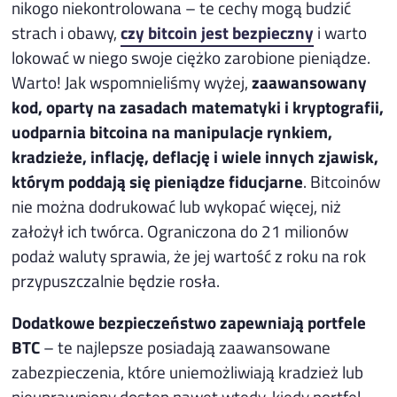
nikogo niekontrolowana – te cechy mogą budzić
strach i obawy,
czy bitcoin jest bezpieczny
i warto
lokować w niego swoje ciężko zarobione pieniądze.
Warto! Jak wspomnieliśmy wyżej,
zaawansowany
kod, oparty na zasadach matematyki i kryptografii,
uodparnia bitcoina na manipulacje rynkiem,
kradzieże, inflację, deflację i wiele innych zjawisk,
którym poddają się pieniądze fiducjarne
. Bitcoinów
nie można dodrukować lub wykopać więcej, niż
założył ich twórca. Ograniczona do 21 milionów
podaż waluty sprawia, że jej wartość z roku na rok
przypuszczalnie będzie rosła.
Dodatkowe bezpieczeństwo zapewniają portfele
BTC
– te najlepsze posiadają zaawansowane
zabezpieczenia, które uniemożliwiają kradzież lub
nieuprawniony dostęp nawet wtedy, kiedy portfel