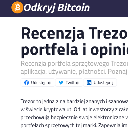
Recenzja Trezo
portfela i opini
Recenzja portfela sprzętowego Trezor
aplikacja, używanie, płatności. Poznaj 
Udostępnij
Twittnij
Udostępnij
Trezor to jedna z najbardziej znanych i szanow
w świecie kryptowalut. Od lat inwestorzy z cał
przechowują bezpiecznie swoje elektroniczne 
portfelach sprzętowych tej marki. Zapewnia im