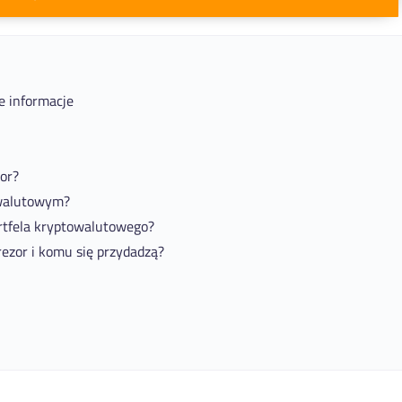
e informacje
zor?
owalutowym?
rtfela kryptowalutowego?
ezor i komu się przydadzą?