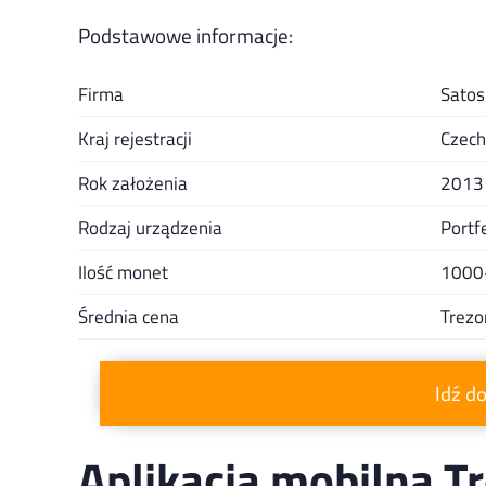
Podstawowe informacje:
Firma
Satos
Kraj rejestracji
Czech
Rok założenia
2013
Rodzaj urządzenia
Portf
Ilość monet
1000
Średnia cena
Trezo
Idź d
Aplikacja mobilna T