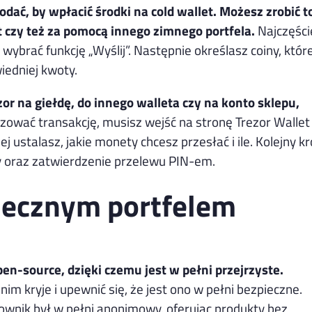
ać, by wpłacić środki na cold wallet. Możesz zrobić t
t czy też za pomocą innego zimnego portfela.
Najczęści
wybrać funkcję „Wyślij”. Następnie określasz coiny, któr
iedniej kwoty.
r na giełdę, do innego walleta czy na konto sklepu,
izować transakcję, musisz wejść na stronę Trezor Wallet
ej ustalasz, jakie monety chcesz przesłać i ile. Kolejny k
cy oraz zatwierdzenie przelewu PIN-em.
piecznym portfelem
n-source, dzięki czemu jest w pełni przejrzyste.
im kryje i upewnić się, że jest ono w pełni bezpieczne.
ownik był w pełni anonimowy, oferując produkty bez