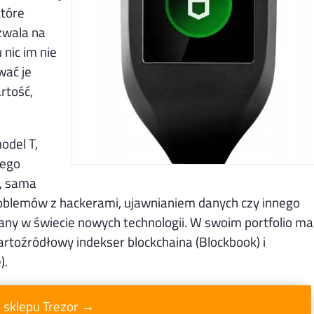
które
ozwala na
 nic im nie
wać je
rtość,
odel T,
zego
, sama
problemów z hackerami, ujawnianiem danych czy innego
nany w świecie nowych technologii. W swoim portfolio ma
toźródłowy indekser blockchaina (Blockbook) i
).
o sklepu Trezor →