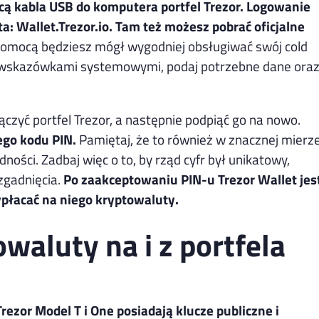
cą kabla USB do komputera portfel Trezor. Logowanie
a: Wallet.Trezor.io. Tam też możesz pobrać oficjalne
pomocą będziesz mógł wygodniej obsługiwać swój cold
e wskazówkami systemowymi, podaj potrzebne dane ora
czyć portfel Trezor, a następnie podpiąć go na nowo.
go kodu PIN.
Pamiętaj, że to również w znacznej mierz
ości. Zadbaj więc o to, by rząd cyfr był unikatowy,
zgadnięcia.
Po zaakceptowaniu PIN-u Trezor Wallet jes
ypłacać na niego kryptowaluty.
waluty na i z portfela
ezor Model T i One posiadają klucze publiczne i