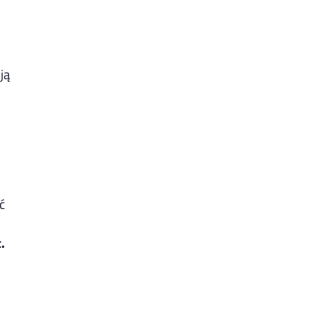
ją
ć
.