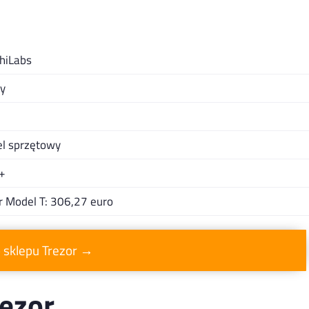
hiLabs
y
el sprzętowy
+
r Model T: 306,27 euro
o sklepu Trezor →
rezor