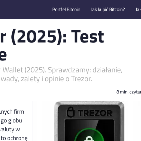
Portfel Bitcoin
Jak kupić Bitcoin?
Ja
r (2025): Test
e
 Wallet (2025). Sprawdzamy: działanie,
wady, zalety i opinie o Trezor.
8 min. czyta
anych firm
ego globu
waluty w
 to ochronę