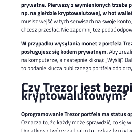
prywatne.
Pierwszy z wymienionych trzeba pod
np. na giełdzie kryptowalutowej, w hot walle
musisz wejść w tych serwisach na swoje konto, 
chcesz przesłać. Nie zapomnij też podać odpow
W przypadku wysyłania monet z portfela Trezo
posługujesz się kodem prywatnym.
Aby zreal
na komputerze, a następnie kliknąć „Wyślij”. Dal
to podanie klucza publicznego portfela odbior
Czy Trezor jest bez
kryptowalutowym?
Oprogramowanie Trezor portfela ma status ope
Oznacza to, że każdy może sprawdzić, co się w n
Dodatkowo twórcy zadbali o to, by każdy użytk