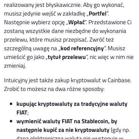
realizowany jest błyskawicznie. Aby go wykonać,
musisz jedynie wejść w zakładkę „
Portfel
”.
Następnie wybierz opcję „
Wpłać
”. Przedstawione Ci
zostaną wszystkie dane niezbędne do wykonania
przelewu, które musisz przepisać. Zwróć też
szczególną uwagę na „
kod referencyjny
”. Musisz
umieścić go jako „
tytuł przelewu
”, nic więc w nim nie
zmieniaj.
Intuicyjny jest także zakup kryptowalut w Cainbase.
Zrobić to możesz na dwa różne sposoby:
kupując kryptowaluty za tradycyjne waluty
FIAT
;
wymienić waluty FIAT na Stablecoin, by
następnie kupić za nie kryptowaluty
(gdy np.
dana elektroniczna waluta nie występuje w