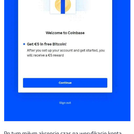
Po tym miłym akcencie czas na weryfikację konta,